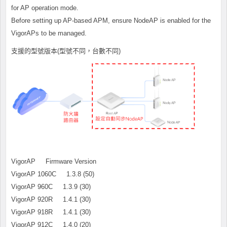
for AP operation mode.
Before setting up AP-based APM, ensure NodeAP is enabled for the
VigorAPs to be managed.
支援的型號版本(型號不同，台數不同)
VigorAP Firmware Version
VigorAP 1060C 1.3.8 (50)
VigorAP 960C 1.3.9 (30)
VigorAP 920R 1.4.1 (30)
VigorAP 918R 1.4.1 (30)
VigorAP 912C 1.4.0 (20)