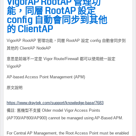
VigorAP RootAP 管理功
能，同層 RootAP 設定
config 自動會同步到其他
的 ClientAP
VigorAP RootAP 管理功能，同層 RootAP 設定 config 自動會同步到
其他的 ClientAP NodeAP
意思是前端不一定是 Vigor Route/Firewall 都可以使用統一設定
VigorAP
AP-based Access Point Management (APM)
原文說明
https://www.draytek.com/support/knowledge-base/7683
備註: 舊機型不支援 Older model Vigor Access Points
(AP700/AP800/AP900) cannot be managed using AP-Based APM.
For Central AP Management, the Root Access Point must be enabled