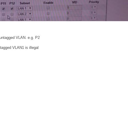
e untagged VLAN. e.g. P2
agged VLAN1 is illegal