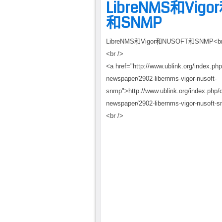
LibreNMS和Vigo
和SNMP
LibreNMS和Vigor和NUSOFT和SNMP<br
<br />
<a href="http://www.ublink.org/index.ph
newspaper/2902-libernms-vigor-nusoft-
snmp">http://www.ublink.org/index.php/
newspaper/2902-libernms-vigor-nusoft-
<br />